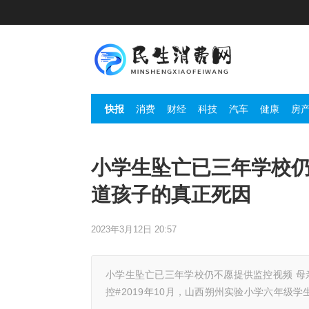
快报
消费
财经
科技
汽车
健康
房
小学生坠亡已三年学校仍
道孩子的真正死因
2023年3月12日 20:57
小学生坠亡已三年学校仍不愿提供监控视频 母
控#2019年10月，山西朔州实验小学六年级