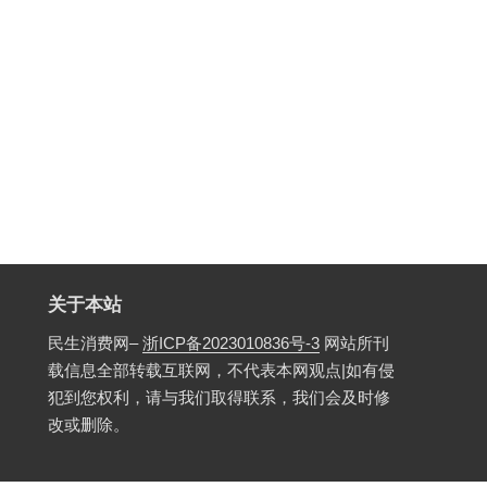
关于本站
民生消费网–
浙ICP备2023010836号-3
网站所刊
载信息全部转载互联网，不代表本网观点|如有侵
犯到您权利，请与我们取得联系，我们会及时修
改或删除。