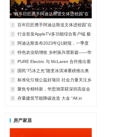
“百年巨匠携手阿迪达斯送文体进校园”在
京启动
百年巨匠携手阿迪达斯送文体进校园”在
1
京启动
行业首发AppleTV多功能综合客户端 极
2
空间私有云打造完美影音库
阿迪达斯发布2023年Q1财报，一季度
3
大中华区业绩好于预期
特色农业助增收 乡村振兴谱新篇——华
4
宏农堂
PURE Electric 与 McLaren 合作推出塞
5
纳特别款电动滑板车
国民“巧冰之光”随变冰淇淋重磅推出奥
6
特曼联名款新包装
标准化引领公益好项目 社会力量关注乡
7
村紧急救援与救护
聚焦专精特新，华思旭荣获深圳高促会
8
科技创新奖
存量建筑节能降碳改造 大金 “All in
9
One”提供定制解决方案
房产家居