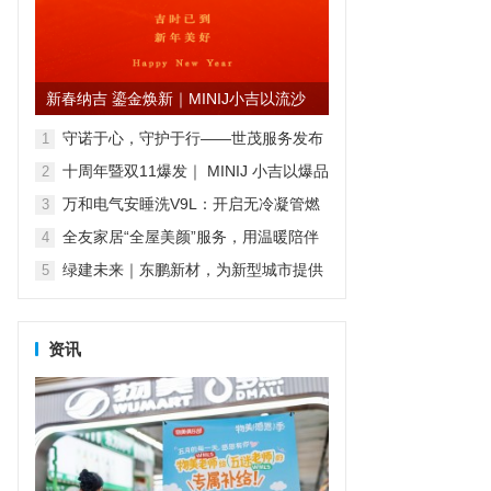
新春纳吉 鎏金焕新｜MINIJ小吉以流沙
金系列家电开启新年家...
守诺于心，守护于行——世茂服务发布
1
“心光”产品品牌服务体系
十周年暨双11爆发｜ MINIJ 小吉以爆品
2
矩阵与“小吉风”美学，打造理想家的模
万和电气安睡洗V9L：开启无冷凝管燃
3
样
气热水器新时代
全友家居“全屋美颜”服务，用温暖陪伴
4
传递幸福
绿建未来｜东鹏新材，为新型城市提供
5
专业的绿建解决方案
资讯