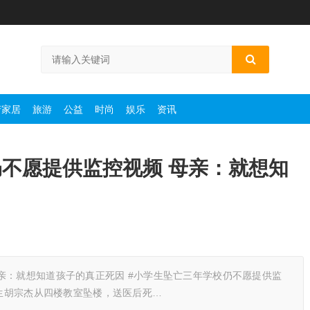
产家居
旅游
公益
时尚
娱乐
资讯
不愿提供监控视频 母亲：就想知
亲：就想知道孩子的真正死因 #小学生坠亡三年学校仍不愿提供监
学生胡宗杰从四楼教室坠楼，送医后死…