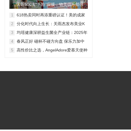
三天近500次“卜给”应援，物美俱乐部强
势撬动京城粉丝经济
618热卖同时再添重磅认证！美的成家
1
电行业唯一获国家产品碳足迹标识认证
分化时代向上生长：关雨杰发布美业K
2
品牌
型跃迁增长体系
均瑶健康深耕益生菌全产业链：2025年
3
三大业务协同高增 2026战略提速释放
春风正好 碰杯不碰方向盘 保乐力加中
4
增长潜力
国携手全国百家酒吧共同倡导“酒后不驾
高性价比之选，AngelAdore爱慕天使种
5
车”
植体让优质种牙触手可及