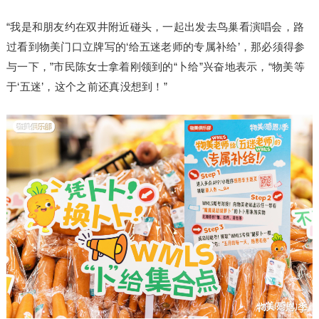
“我是和朋友约在双井附近碰头，一起出发去鸟巢看演唱会，路
过看到物美门口立牌写的‘给五迷老师的专属补给’，那必须得参
与一下，”市民陈女士拿着刚领到的“卜给”兴奋地表示，“物美等
于‘五迷’，这个之前还真没想到！”