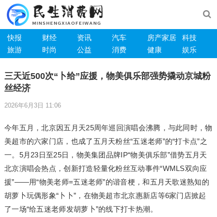
快报
财经
资讯
汽车
房产家居
科技
旅游
时尚
公益
消费
健康
娱乐
三天近500次“卜给”应援，物美俱乐部强势撬动京城粉
丝经济
2026年6月3日 11:06
今年五月，北京因五月天25周年巡回演唱会沸腾，与此同时，物
美超市的六家门店，也成了五月天粉丝“五迷老师”的“打卡点”之
一。5月23日至25日，物美集团品牌IP“物美俱乐部”借势五月天
北京演唱会热点，创新打造轻量化粉丝互动事件“WMLS双向应
援”——用“物美老师=五迷老师”的谐音梗，和五月天歌迷熟知的
胡萝卜玩偶形象“卜卜”，在物美超市北京惠新店等6家门店掀起
了一场“给五迷老师发胡萝卜”的线下打卡热潮。