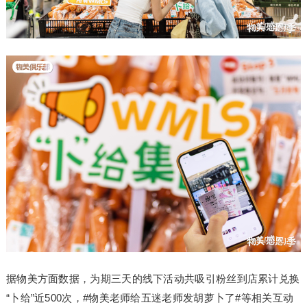
据物美方面数据，为期三天的线下活动共吸引粉丝到店累计兑换
“卜给”近500次，#物美老师给五迷老师发胡萝卜了#等相关互动