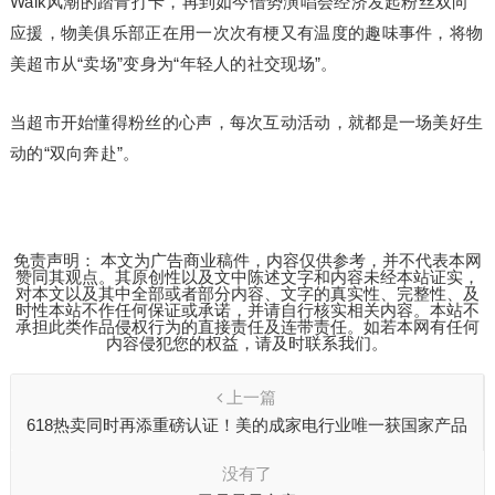
Walk风潮的踏青打卡，再到如今借势演唱会经济发起粉丝双向
应援，物美俱乐部正在用一次次有梗又有温度的趣味事件，将物
美超市从“卖场”变身为“年轻人的社交现场”。
当超市开始懂得粉丝的心声，每次互动活动，就都是一场美好生
动的“双向奔赴”。
免责声明： 本文为广告商业稿件，内容仅供参考，并不代表本网
赞同其观点。其原创性以及文中陈述文字和内容未经本站证实，
对本文以及其中全部或者部分内容、文字的真实性、完整性、及
时性本站不作任何保证或承诺，并请自行核实相关内容。本站不
承担此类作品侵权行为的直接责任及连带责任。如若本网有任何
内容侵犯您的权益，请及时联系我们。
上一篇
618热卖同时再添重磅认证！美的成家电行业唯一获国家产品
碳足迹标识认证品牌
没有了