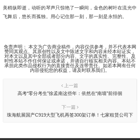
美稍纵即逝，动听的琴声只惊艳了一瞬间，金色的树叶在流光中
飞舞后，悠长而孤独。用心记住那一刻，那一刻是永恒的。
免责声明： 本文为广告商业稿件，内容仅供参考，并不代表本网
赞同其观点。其原创性以及文中陈述文字和内容未经本站证实，
对本文以及其中全部或者部分内容、文字的真实性、完整性、及
时性本站不作任何保证或承诺，并请自行核实相关内容。本站不
承担此类作品侵权行为的直接责任及连带责任。如若本网有任何
内容侵犯您的权益，请及时联系我们。
上一篇
高考“零分考生”徐孟南这些年：依然在“南墙”前徘徊
下一篇
珠海航展国产C919大型飞机再签300架订单！七家租赁公司下
了订单