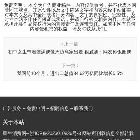
免责声明： 本文为广告商业稿件，内容仅供参考，并不代表本网
赞同其观点。其原创性以及文中陈述文字和内容未经本站证实，
对本文以及其中全部或者部分内容、文字的真实性、完整性、及
时性本站不作任何保证或承诺，并请自行核实相关内容。本站不
承担此类作品侵权行为的直接责任及连带责任。如若本网有任何
内容侵犯您的权益，请及时联系我们。
上一篇
初中女生带着装满偶像周边离家出走 很尴尬：网友称饭圈偶
像化太可怕了
下一篇
我国前10个月，进出口总值34.62万亿同比增长9.5%
广告服务 – 免责申明 – 招聘信息 –
联系我们
关于本站
民生消费网–
浙ICP备2023010836号-3
网站所刊载信息全部转载