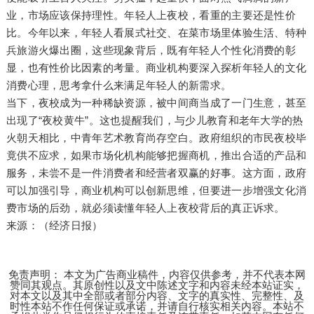
业，市场应该保持理性。年轻人上夜校，看重的主要还是性价
比。今年以来，年轻人看展式社交、在菜市场里体验生活、特种
兵旅游火爆出圈，这些现象背后，既有年轻人个性化消费的彰
显，也有性价比因素的考量。商业机构要深入探析年轻人的文化
消费心理，思考拿什么来满足年轻人的新需求。
当下，夜校成为一种稀缺资源，被中间商当成了一门生意，甚至
出现了“夜校黄牛”。这也提醒我们，与少儿教育和老年大学的热
火朝天相比，中青年艺术教育尚存空白。政府组织的市民夜校毕
竟供不应求，如果市场化机构能够把握商机，推出合适的产品和
服务，未尝不是一件消费者和经营者双赢的好事。这方面，政府
可以加强引导，商业机构可以创新思维，但要进一步增强文化消
费市场的后劲，就必须读懂年轻人上夜校背后的真正诉求。
来源：（经济日报）
免责声明： 本文为广告商业稿件，内容仅供参考，并不代表本网
赞同其观点。其原创性以及文中陈述文字和内容未经本站证实，
对本文以及其中全部或者部分内容、文字的真实性、完整性、及
时性本站不作任何保证或承诺，并请自行核实相关内容。本站不