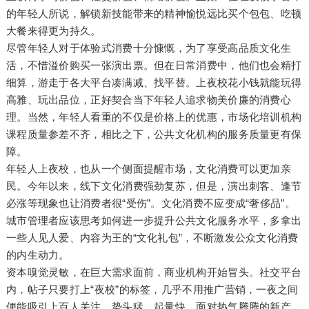
的年轻人所说，解锁新技能带来的精神愉悦远比买个包包、吃顿
大餐来得更为持久。
尽管年轻人对于体验式消费十分慷慨，为了享受高品质文化生
活，不惜溢价购买一张演出票。但在日常消费中，他们也会精打
细算，游走于各大平台凑满减、找平替。上夜校花小钱就能玩得
高雅、玩出品位，正好契合当下年轻人追求物美价廉的消费心
理。当然，年轻人看重的不仅是价格上的优惠，市场化培训机构
课程质量参差不齐，相比之下，公共文化机构的服务质量更有保
障。
年轻人上夜校，也从一个侧面提醒市场，文化消费可以更加亲
民
。今年以来，线下文化消费强劲复苏，但是，演出刺客、逢节
必涨等现象也让消费者很“受伤”。文化消费不应变成“奢侈品”。
城市管理者应该思考如何进一步提升公共文化服务水平，多拿出
一些人见人爱、内容为王的“文化礼包”，不断激发公众文化消费
的内生动力。
资本嗅觉灵敏，在巨大需求面前，商业机构开始冒头。社交平台
内，帖子只要打上“夜校”的标签，几乎不用推广营销，一夜之间
便能吸引上百人关注。势头猛，起量快，面对热气腾腾的新产