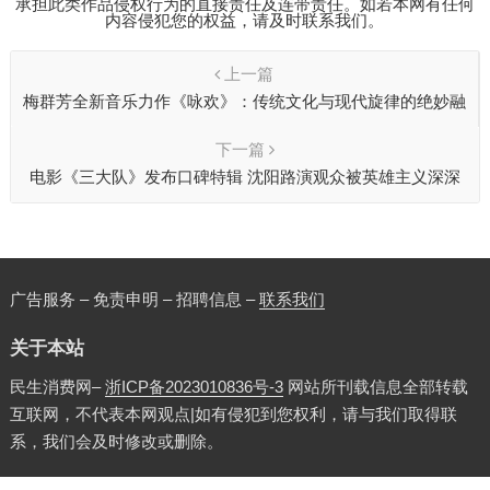
承担此类作品侵权行为的直接责任及连带责任。如若本网有任何
内容侵犯您的权益，请及时联系我们。
上一篇
梅群芳全新音乐力作《咏欢》：传统文化与现代旋律的绝妙融
合
下一篇
电影《三大队》发布口碑特辑 沈阳路演观众被英雄主义深深
振奋
广告服务 – 免责申明 – 招聘信息 –
联系我们
关于本站
民生消费网–
浙ICP备2023010836号-3
网站所刊载信息全部转载
互联网，不代表本网观点|如有侵犯到您权利，请与我们取得联
系，我们会及时修改或删除。