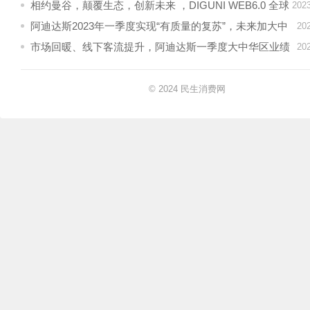
相约曼谷，颠覆生态，创新未来 ，DIGUNI WEB6.0 全球
20
巡回峰会-曼谷站
阿迪达斯2023年一季度实现“有质量的复苏”，未来加大中
20
国本土团队自主权
市场回暖、线下客流提升，阿迪达斯一季度大中华区业绩
20
复苏
© 2024
民生消费网