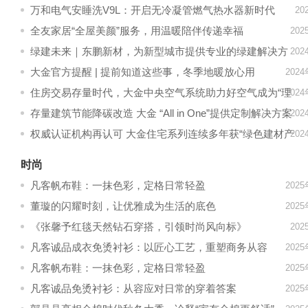
学，打造理想家的模样
万和电气安睡洗V9L：开启无冷凝管燃气热水器新时代
20
全友家居“全屋美颜”服务，用温暖陪伴传递幸福
20
绿建未来｜东鹏新材，为新型城市提供专业的绿建解决方
20
案
大金官方提醒 | 提前知道这些事，冬季地暖放心用
202
住房交易存量时代，大金中央空气系统助力好空气成为“理
202
想之家”的标配
存量建筑节能降碳改造 大金 “All in One”提供定制解决方案
20
权威认证机构再认可 大金住宅系列连续多年获“绿色建材产
20
品”认证
时尚
凡客帆布鞋：一抹色彩，定格日常轻盈
202
董璇的闪耀时刻，让优雅成为生活的底色
202
《张馨予红毯天然钻石穿搭，引领时尚风向标》
20
凡客诚品成衣免烫衬衫：以匠心工艺，重塑商务从容
202
凡客帆布鞋：一抹色彩，定格日常轻盈
202
凡客诚品免烫衬衫：从容应对日常的穿着答案
202