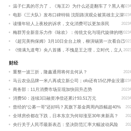
日举行！
温子仁真的尽力了，《海王2》为什么还是翻车了？黑人有
202
很大功劳
电影《三大队》发布口碑特辑 沈阳路演观众被英雄主义深
202
深振奋
读懂年轻人上夜校的诉求，文化消费可以更加亲民
202
梅群芳全新音乐力作《咏欢》：传统文化与现代旋律的绝
202
妙融合
《超完美狗保姆》3月10日全台上映，柳演锡第一次看自己
20
作品飙泪
《情满九道弯》央八首播，不愧是王之理，立时代，立人
20
物，立精神
财经
重整一波三折，隆鑫通用将何去何从？
20
马云农业品牌一米八再成立新公司；ofo还有15亿押金没退
202
商务部：11月消费市场呈现加快回升态势
202
消费50：连续3日融资净偿还累计93.51万元
202
曾经的“公募一哥”还好吗？其旗下基金两周内跌幅超40%
20
全球房价都在下跌，日本东京为何却涨至30年来新高？
20
央行关于人民币最新表态：坚决防范汇率大幅波动风险
20