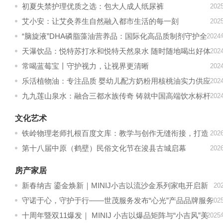
初夏失禁护理优质之选：包大人成人纸尿裤
20
艾小安：让艾灸养生自然融入都市生活的每一刻
20
“脑旋液”DHA磷脂藻油营养品：国际化高品质制剂守护全
202
家健康
天瀑饮品：悦特苏打水和悦特天然泉水 随时随地喝出好体
20
态
常喝蓝莓宝丨守护视力，让视界更清晰
20
乐活植物油：专注品质 婴幼儿配方奶粉用核桃油实力供应
20
商
九九莲山泉水：融合三都水族传奇 铸就中国高端饮水标杆
20
文化艺术
铁岭物理老师扎根百度文库：教学与创作无缝衔接，打造
20
有生命力的实用教参
第十八届中原（鹤壁）民俗文化节在浚县古城启幕
20
房产家居
新春纳吉 鎏金焕新｜MINIJ小吉以流沙金系列家电开启新
20
年家装新风尚
守诺于心，守护于行——世茂服务发布“心光”产品品牌服务
20
体系
十周年暨双11爆发｜ MINIJ 小吉以爆品矩阵与“小吉风”美
202