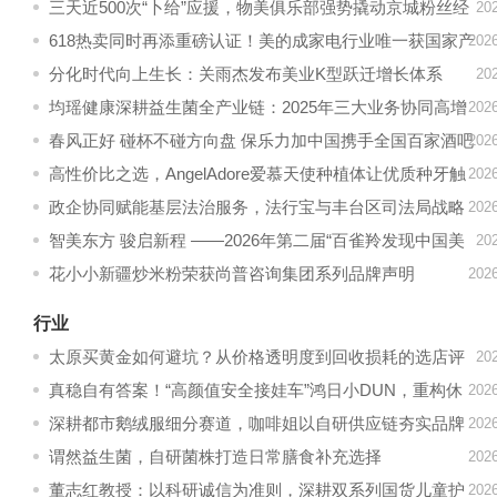
价？
三天近500次“卜给”应援，物美俱乐部强势撬动京城粉丝经
20
济
618热卖同时再添重磅认证！美的成家电行业唯一获国家产
20
品碳足迹标识认证品牌
分化时代向上生长：关雨杰发布美业K型跃迁增长体系
20
均瑶健康深耕益生菌全产业链：2025年三大业务协同高增
20
2026战略提速释放增长潜力
春风正好 碰杯不碰方向盘 保乐力加中国携手全国百家酒吧
20
共同倡导“酒后不驾车”
高性价比之选，AngelAdore爱慕天使种植体让优质种牙触
20
手可及
政企协同赋能基层法治服务，法行宝与丰台区司法局战略
20
合作正式启幕
智美东方 骏启新程 ——2026年第二届“百雀羚发现中国美
20
｜全国大学生AIGC创意设计大赛”启动
花小小新疆炒米粉荣获尚普咨询集团系列品牌声明
20
行业
太原买黄金如何避坑？从价格透明度到回收损耗的选店评
20
估参考
真稳自有答案！“高颜值安全接娃车”鸿日小DUN，重构休
20
三价值新格局！
深耕都市鹅绒服细分赛道，咖啡姐以自研供应链夯实品牌
20
根基
谓然益生菌，自研菌株打造日常膳食补充选择
20
董志红教授：以科研诚信为准则，深耕双系列国货儿童护
20