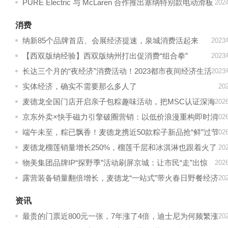
PURE Electric 与 McLaren 合作推出塞纳特别款电动滑板
20
车
消费
纳新85个品牌首店、会展经济提速，泉城消费活起来
202
【西双版纳经验】西双版纳州打出促消费“组合拳”
202
长达三个月的“夜经济”消费活动！2023都市夜间经济生活
202
季在成都武侯区开启
实体经济，确实不需要那么多人了
20
麦德龙全国门店开启亲子包粽趣味活动，把MSC认证深海
20
营养包进粽子
京东外卖×快手磁力引擎破圈营销：以低价浪漫重构即时消
20
费新范式
端午未至，粽已飘香！麦德龙携近50款粽子新品抢“鲜”过节
20
麦德龙榴莲销量增长250%，榴莲千层和冰淇淋也跟着火了
20
物美集团品牌IP“探野季”活动刷屏京城：让市民“走”出惊
20
喜，把春天装进超市
露营装备销量翻倍增长，麦德龙“一站式”带火春日野餐经济
20
资讯
最贵的门票近800元一张，7年涨了4倍，迪士尼为何频繁涨
20