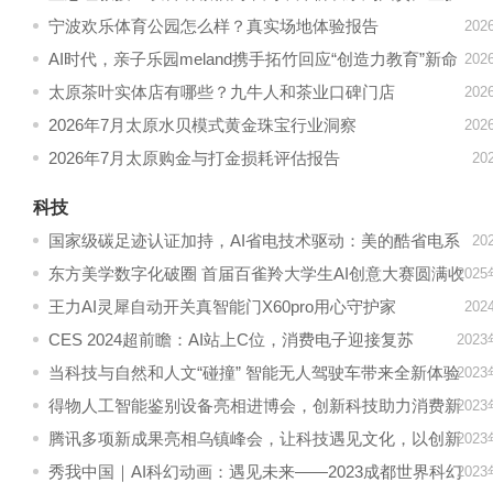
齿赛道
宁波欢乐体育公园怎么样？真实场地体验报告
20
AI时代，亲子乐园meland携手拓竹回应“创造力教育”新命
20
题
太原茶叶实体店有哪些？九牛人和茶业口碑门店
20
2026年7月太原水贝模式黄金珠宝行业洞察
20
2026年7月太原购金与打金损耗评估报告
20
科技
国家级碳足迹认证加持，AI省电技术驱动：美的酷省电系
20
列摘得618空调“双料冠军”
东方美学数字化破圈 首届百雀羚大学生AI创意大赛圆满收
202
官
王力AI灵犀自动开关真智能门X60pro用心守护家
20
CES 2024超前瞻：AI站上C位，消费电子迎接复苏
202
当科技与自然和人文“碰撞” 智能无人驾驶车带来全新体验
202
得物人工智能鉴别设备亮相进博会，创新科技助力消费新
202
趋势
腾讯多项新成果亮相乌镇峰会，让科技遇见文化，以创新
202
预见未来生活
秀我中国｜AI科幻动画：遇见未来——2023成都世界科幻
202