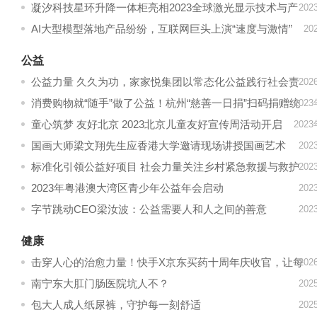
大会
凝汐科技星环升降一体柜亮相2023全球激光显示技术与产
20
业发展大会，展示智能家居科技力量
AI大型模型落地产品纷纷，互联网巨头上演“速度与激情”
20
公益
公益力量 久久为功，家家悦集团以常态化公益践行社会责
20
任担当
消费购物就“随手”做了公益！杭州“慈善一日捐”扫码捐赠统
202
一标识发布
童心筑梦 友好北京 2023北京儿童友好宣传周活动开启
202
国画大师梁文翔先生应香港大学邀请现场讲授国画艺术
20
标准化引领公益好项目 社会力量关注乡村紧急救援与救护
20
2023年粤港澳大湾区青少年公益年会启动
20
字节跳动CEO梁汝波：公益需要人和人之间的善意
20
健康
击穿人心的治愈力量！快手X京东买药十周年庆收官，让每
20
一份健康心愿都有回响
南宁东大肛门肠医院坑人不？
20
包大人成人纸尿裤，守护每一刻舒适
20