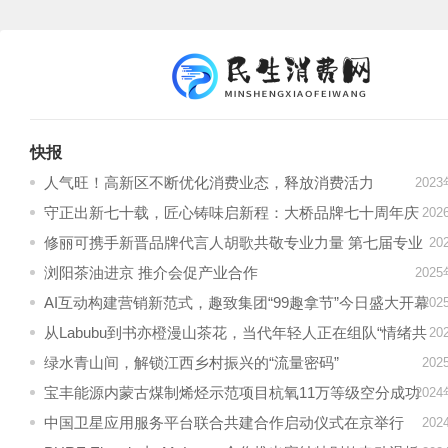
快报
人气旺！高新区不断优化消费业态，释放消费活力
202
守正出新七十载，匠心铸味启新程：大桥品牌七十周年庆
20
典圆满收官
修丽可携手新晋品牌代言人胡歌共敬专业力量 第七届专业
20
精神年度盛典暨天猫超级品牌日
浏阳茶油进京 推介会促产业合作
202
AI互动构建营销新范式，趣致集团“99趣拿节”今日盛大开幕
20
从Labubu到书亦橙漫山茶花，当代年轻人正在组队“情绪共
20
饮”
绿水青山间，解锁江西乡村振兴的“流量密码”
20
宝丰能源内蒙古煤制烯烃示范项目杭氧11万等级空分成功
202
出氧
中国卫星应用服务平台联合共建合作启动仪式在京举行
20