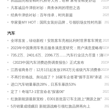
郭晶晶亮相全棉时代秋冬大秀，诠释“家有全棉更舒适”
202
凡客诚品牛津纺衬衫：商务休闲的理想之选
20
经典牛津纺衬衫：百年传承，时尚新篇
20
华家曼MY HOT：国民女装好品牌，引领职场女性时尚新
20
风尚
汽车
全球首发，绿动新程！安凯客车亮相比利时世界客车博览
20
会
2023年中国乘用车售后服务满意度研究：用户满意度略有
202
提升，年轻消费者体验仍需改善
735.2万、2401.6万、2396.7万……汽车行业活力尽显！消
202
费热度延续
《2023中国汽车消费趋势调查报告》正式发布
202
江西省商务厅：12月1日起发放1953万元省级汽车消费券
202
不再打价格战、舆论战了？ 16家车企签署“握手言和”承诺
20
书
进口汽车销量暴跌28%，日系车暴跌53%
20
定了！奇瑞TJ-1官宣命名“探索06”
20
红旗新能源最新宠粉，E001首批盲订车主踏上“溯源之旅”
20
5月销量成绩瞩目 新能源战略引领红旗品牌再向上
20