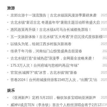
旅游
京郊出游十一顶流预告｜古北水镇国风漫游季重磅来袭
20
古北水镇“童话古北 奇遇嘉年华”暑期主题活动即将盛大启
20
幕
惠民政策再升级！古北水镇&司马台长城都免票啦！
20
五一文旅新体验！古北水镇”五大奇遇”开启沉浸式度假新模
20
式
以镜头为笔，绘就江西乡村振兴新画卷
20
传承千年习俗，河南仙门山惊蛰盛典击鼓迎春
20
古北水镇打造“全城热恋”浪漫季，全网最全攻略来袭！
20
175.3万人次！台州府城与您相约再品“年味”
20
官宣|长城脚下“戏”冰雪，古北水镇“闹”新春
20
答卷2024丨台州府城接待游客2345万人次，“出圈”又“出
20
彩”！
娱乐
《亚洲新声》定档 5月23日，畅饮加多宝唱响亚洲新声
20
威神V成员TEN（李永钦）首次个人粉丝演唱会将于2月17
202